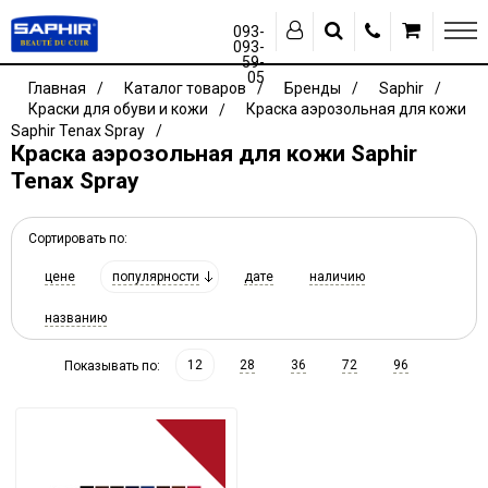
093-
093-
59-
05
Главная
Каталог товаров
Бренды
Saphir
Краски для обуви и кожи
Краска аэрозольная для кожи
Saphir Tenax Spray
Краска аэрозольная для кожи Saphir
Tenax Spray
Сортировать по:
цене
популярности
дате
наличию
названию
12
28
36
72
96
Показывать по: