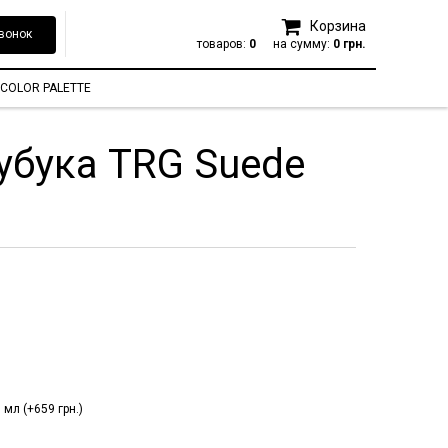
Корзина
вонок
товаров:
0
на сумму:
0 грн.
COLOR PALETTE
убука TRG Suede
мл (+659 грн.)