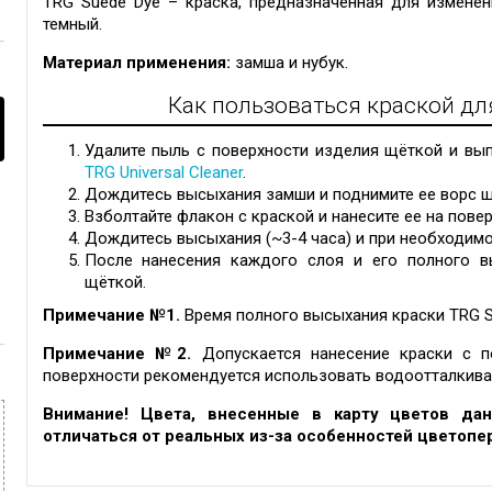
TRG Suede Dye – краска, предназначенная для изменен
темный.
Материал применения:
замша и нубук.
Как пользоваться краской дл
Удалите пыль с поверхности изделия щёткой и вы
TRG Universal Cleaner
.
Дождитесь высыхания замши и поднимите ее ворс щ
Взболтайте флакон с краской и нанесите ее на повер
Дождитесь высыхания (~3-4 часа) и при необходимо
После нанесения каждого слоя и его полного в
щёткой.
Примечание №1.
Время полного высыхания краски TRG S
Примечание №2.
Допускается нанесение краски с 
поверхности рекомендуется использовать водоотталки
Внимание! Цвета, внесенные в карту цветов дан
отличаться от реальных из-за особенностей цветопе