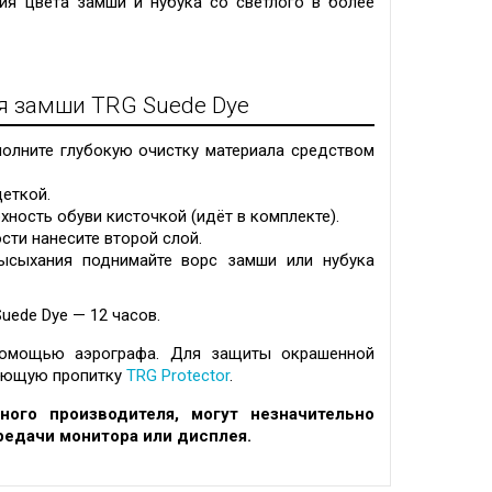
ия цвета замши и нубука со светлого в более
я замши TRG Suede Dye
полните глубокую очистку материала средством
еткой.
хность обуви кисточкой (идёт в комплекте).
сти нанесите второй слой.
ысыхания поднимайте ворс замши или нубука
uede Dye — 12 часов.
помощью аэрографа. Для защиты окрашенной
вающую пропитку
TRG Protector
.
ного производителя, могут незначительно
редачи монитора или дисплея.