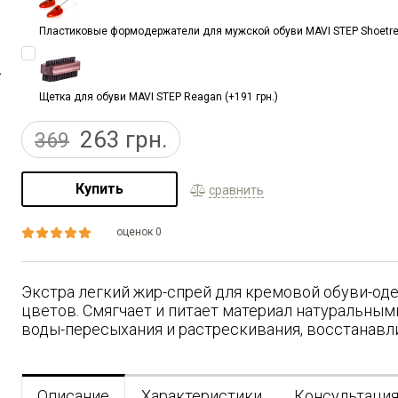
Пластиковые формодержатели для мужской обуви MAVI STEP Shoetree 
Щетка для обуви MAVI STEP Reagan (+191 грн.)
263
грн.
369
Купить
сравнить
оценок 0
Экстра легкий жир-спрей для кремовой обуви-од
цветов. Смягчает и питает материал натуральны
воды-пересыхания и растрескивания, восстанавли
Описание
Характеристики
Консультаци