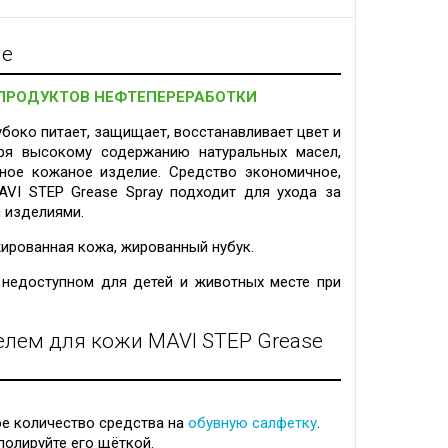
ие
 ПРОДУКТОВ НЕФТЕПЕРЕРАБОТКИ
убоко питает, защищает, восстанавливает цвет и
ря высокому содержанию натуральных масел,
нное кожаное изделие.
Средство экономичное,
AVI STEP Grease Spray подходит для ухода за
 изделиями.
жированная кожа, жированный нубук.
 недоступном для детей и животных месте при
елем для кожи MAVI STEP Grease
е количество средства на
обувную салфетку
.
полируйте его щёткой.