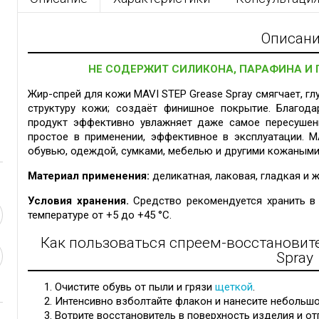
Описан
НЕ СОДЕРЖИТ СИЛИКОНА, ПАРАФИНА И
Жир-спрей для кожи MAVI STEP Grease Spray смягчает, гл
структуру кожи; создаёт финишное покрытие.
Благода
продукт эффективно увлажняет даже самое пересуше
простое в применении, эффективное в эксплуатации. M
обувью, одеждой, сумками, мебелью и другими кожаными
Материал применения:
деликатная, лаковая,
гладкая и 
Условия хранения.
Средство рекомендуется хранить в
температуре от +5 до +45 °C.
Как пользоваться спреем-восстановит
Spray
Очистите обувь от пыли и грязи
щеткой
.
Интенсивно взболтайте флакон и нанесите небольшо
Вотрите восстановитель в поверхность изделия и от