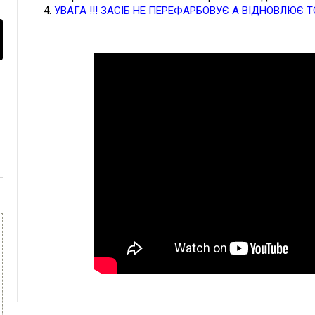
УВАГА !!! ЗАСІБ НЕ ПЕРЕФАРБОВУЄ А ВІДНОВЛЮЄ 