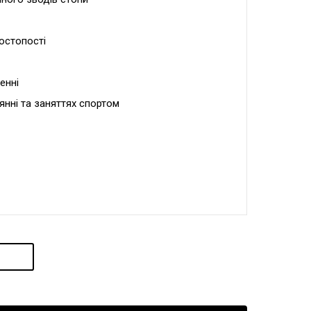
остопості
енні
янні та заняттях спортом