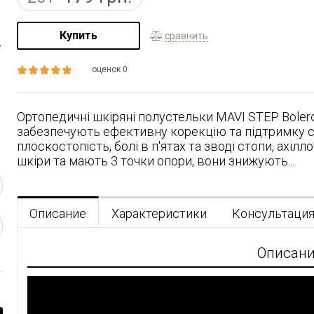
Купить
сравнить
оценок 0
Ортопедичні шкіряні полустельки MAVI STEP Bolero,
забезпечують ефективну корекцію та підтримку с
плоскостопість, болі в п'ятах та зводі стопи, ахілл
шкіри та мають 3 точки опори, вони знижують...
Описание
Характеристики
Консультаци
Описан