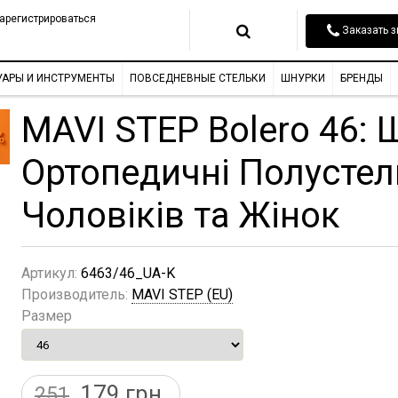
арегистрироваться
Заказать з
УАРЫ И ИНСТРУМЕНТЫ
ПОВСЕДНЕВНЫЕ СТЕЛЬКИ
ШНУРКИ
БРЕНДЫ
MAVI STEP Bolero 46: 
Ортопедичні Полустел
Чоловіків та Жінок
Артикул:
6463/46_UA-K
Производитель:
MAVI STEP (EU)
Размер
179
грн.
251