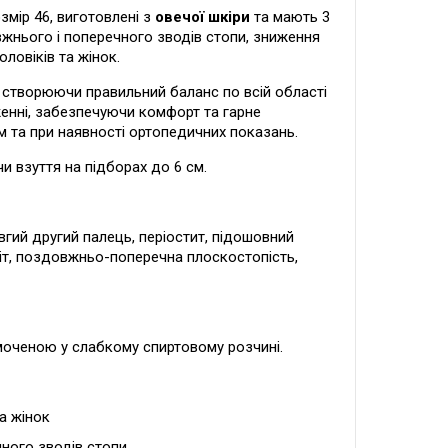
змір 46, виготовлені з
овечої шкіри
та мають 3
вжнього і поперечного зводів стопи, зниження
ловіків та жінок.
 створюючи правильний баланс по всій області
женні, забезпечуючи комфорт та гарне
ом та при наявності ортопедичних показань.
и взуття на підборах до 6 см.
довгий другий палець, періостит, підошовний
ніт, поздовжньо-поперечна плоскостопість,
моченою у слабкому спиртовому розчині.
а жінок
ного зводів стопи