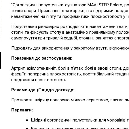
"Ортопедичні полустельки-супінатори MAVI STEP Bolero, ро
точки опори. Призначені для корекції та підтримки поздо
навантаження на п'яту та профілактики плоскостопості у чо
Полустельки рівномірно розподіляють навантаження ваги,
стопи, та фіксують стопу в анатомічно правильному поло
самопочуття при тривалій ходьбі, стоянні, заняттях спорт
Підходять для використання у закритому взутті, включаюч
Показання до застосування:
Артрит, ахіллотендиніт, болі в п'ятах, болі в зводі стопи, 
фасціїт, поперечна плоскостопість, посттибіальний тенди
поздовжня плоскостопість.
Рекомендації щодо догляду:
Протирати шкіряну поверхню м'якою серветкою, злегка з
Переваги:
Шкіряні ортопедичні полустельки для чоловіків т
Корекція та підтримка поздовжнього та попереч