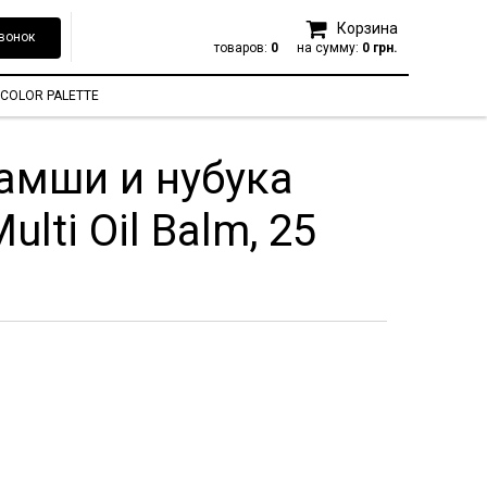
Корзина
вонок
товаров:
0
на сумму:
0 грн.
COLOR PALETTE
амши и нубука
lti Oil Balm, 25