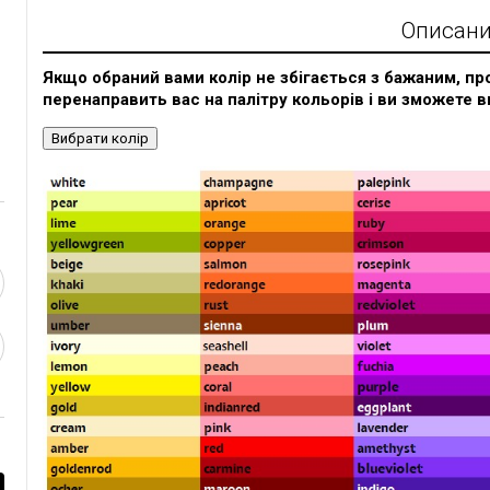
Описан
Якщо обраний вами колір не збігається з бажаним, про
перенаправить вас на палітру кольорів і ви зможете в
Вибрати колір