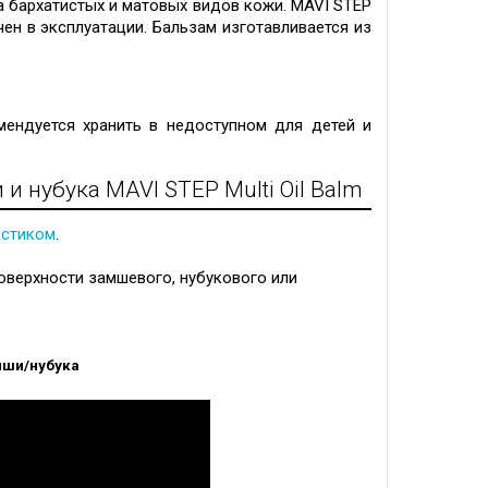
а бархатистых и матовых видов кожи. MAVI STEP
чен в эксплуатации. Бальзам изготавливается из
ендуется хранить в недоступном для детей и
 нубука MAVI STEP Multi Oil Balm
астиком
.
оверхности замшевого, нубукового или
мши/нубука