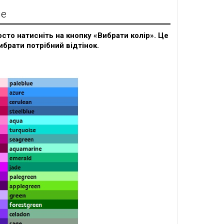
ие
сто натисніть на кнопку «Вибрати колір». Це
ибрати потрібний відтінок.