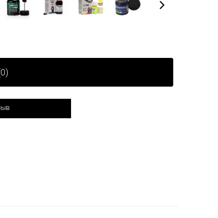
0)
зыв