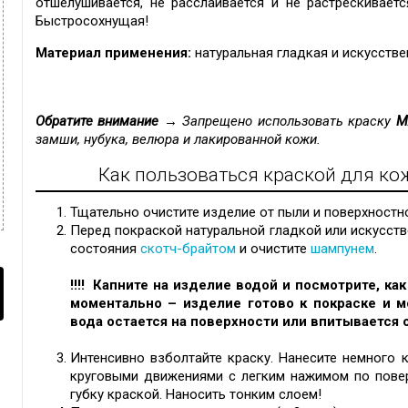
отшелушивается, не расслаивается и не растрескивает
Быстросохнущая!
Материал применения:
натуральная гладкая и искусстве
Обратите внимание →
Запрещено использовать краску
M
замши, нубука, велюра и лакированной кожи.
Как пользоваться краской для ко
Тщательно очистите изделие от пыли и поверхностн
Перед покраской натуральной гладкой или искусст
состояния
скотч-брайтом
и очистите
шампунем
.
!!!! Капните на изделие водой и посмотрите, ка
моментально – изделие готово к покраске и 
вода остается на поверхности или впитывается о
Интенсивно взболтайте краску. Нанесите немного 
круговыми движениями с легким нажимом по повер
губку краской. Наносить тонким слоем!