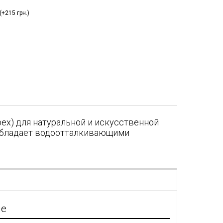
+215 грн.)
ех) для натуральной и искусственной
 обладает водоотталкивающими
я
ие