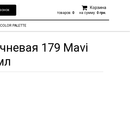
Корзина
вонок
товаров:
0
на сумму:
0 грн.
COLOR PALETTE
чневая 179 Mavi
 мл