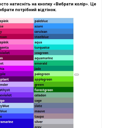
сто натисніть на кнопку «Вибрати колір». Це
ибрати потрібний відтінок.