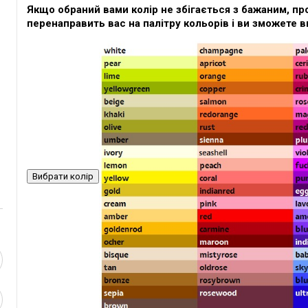
Якщо обраний вами колір не збігається з бажаним, про
перенаправить вас на палітру кольорів і ви зможете в
Вибрати колір