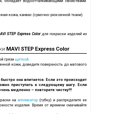
ся, обладает водоотталкивающими свойствами.
нная кожа, канвас (
сумочно-рюкзачной ткани
).
AVI STEP Express Color
для покраски изделий из
жи
MAVI STEP Express Color
ой грязи
щеткой
.
венной кожи, доведите поверхность до матового
к быстро она впитается. Если это происходит
можно приступать к следующему шагу. Если
чень медленно – повторите чистку!!!
краски на
аппликатор
(губку) и распределите ее
хности изделия. Время от времени смачивайте