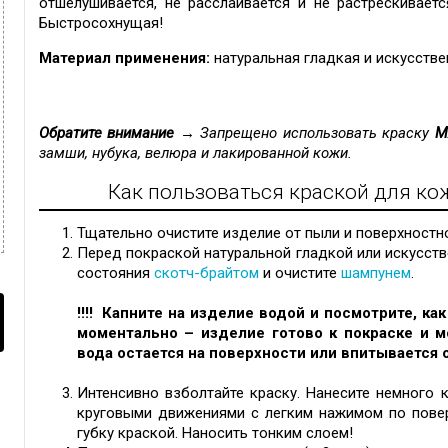
отшелушивается, не расслаивается и не растрескивает
Быстросохнущая!
Материал применения:
натуральная гладкая и искусстве
Обратите внимание →
Запрещено использовать краску
M
замши, нубука, велюра и лакированной кожи.
Как пользоваться краской для ко
Тщательно очистите изделие от пыли и поверхностн
Перед покраской натуральной гладкой или искусст
состояния
скотч-брайтом
и очистите
шампунем
.
!!!! Капните на изделие водой и посмотрите, ка
моментально – изделие готово к покраске и 
вода остается на поверхности или впитывается о
Интенсивно взболтайте краску. Нанесите немного 
круговыми движениями с легким нажимом по повер
губку краской. Наносить тонким слоем!