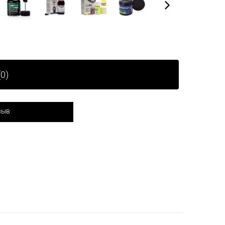
0)
зыв