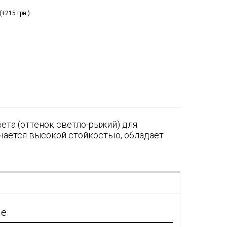
+215 грн.)
ета (оттенок светло-рыжий) для
ичается высокой стойкостью, обладает
я
ие