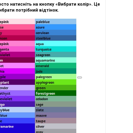
сто натисніть на кнопку «Вибрати колір». Це
ибрати потрібний відтінок.