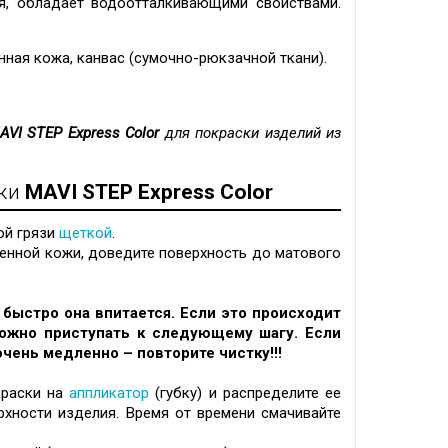
ся, обладает водоотталкивающими свойствами.
нная кожа, канвас (
сумочно-рюкзачной ткани
).
AVI STEP Express Color
для покраски изделий из
жи
MAVI STEP Express Color
ой грязи
щеткой
.
венной кожи, доведите поверхность до матового
к быстро она впитается. Если это происходит
можно приступать к следующему шагу. Если
чень медленно – повторите чистку!!!
краски на
аппликатор
(губку) и распределите ее
хности изделия. Время от времени смачивайте