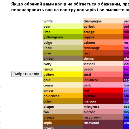
Якщо обраний вами колір не збігається з бажаним, про
перенаправить вас на палітру кольорів і ви зможете в
Вибрати колір