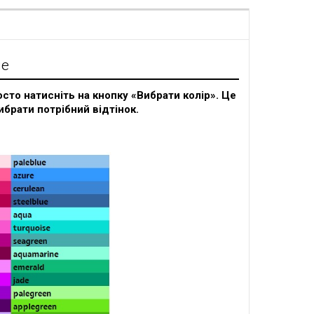
я
ие
сто натисніть на кнопку «Вибрати колір». Це
ибрати потрібний відтінок.