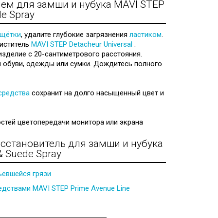
ем для замши и нубука MAVI STEP
e Spray
щётки
, удалите глубокие загрязнения
ластиком
.
иститель
MAVI STEP Detacheur Universal
.
изделие с 20-сантиметрового расстояния.
 обуви, одежды или сумки. Дождитесь полного
средства
сохранит на долго насыщенный цвет и
стей цветопередачи монитора или экрана
осстановитель для замши и нубука
 Suede Spray
въевшейся грязи
едствами MAVI STEP Prime Avenue Line