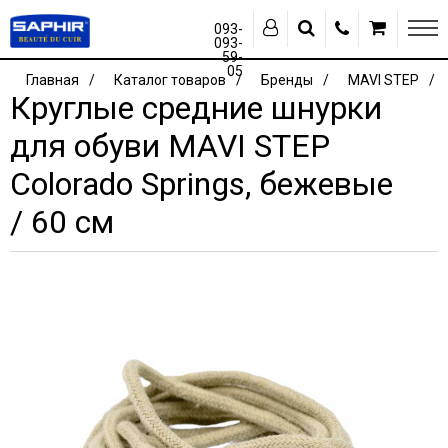
093-
093-
59-
05
Главная
Каталог товаров
Бренды
MAVI STEP
Круглые средние шнурки
для обуви MAVI STEP
Colorado Springs, бежевые
/ 60 см