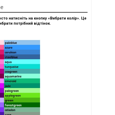
ие
сто натисніть на кнопку «Вибрати колір». Це
ибрати потрібний відтінок.