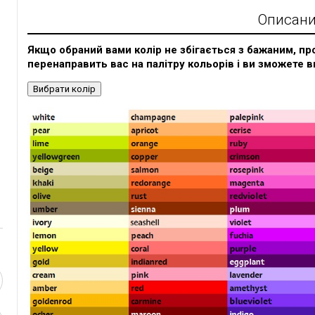
Описан
Якщо обраний вами колір не збігається з бажаним, про
перенаправить вас на палітру кольорів і ви зможете в
Вибрати колір