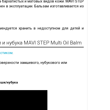
а бархатистых и матовых видов кожи. MAVI STEP
чен в эксплуатации. Бальзам изготавливается из
ендуется хранить в недоступном для детей и
 нубука MAVI STEP Multi Oil Balm
астиком
.
оверхности замшевого, нубукового или
мши/нубука