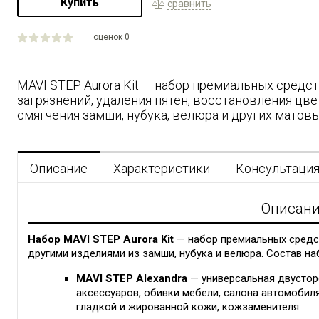
Купить
сравнить
оценок 0
MAVI STEP Aurora Kit — набор премиальных средст
загрязнений, удаления пятен, восстановления цвет
смягчения замши, нубука, велюра и других матовы
Описание
Характеристики
Консультаци
Описан
Набор MAVI STEP Aurora Kit
— набор премиальных средст
другими изделиями из замши, нубука и велюра. Состав на
MAVI STEP Alexandra
— универсальная двустор
аксессуаров, обивки мебели, салона автомобиля 
гладкой и жированной кожи, кожзаменителя.