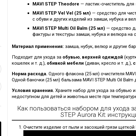
MAVI STEP Theodore
— ластик-очиститель для 
MAVI STEP Vel Vel (25 мл)
— средство для чис
с обуви и других изделий из замши, нубука и ве
MAVI STEP Multi Oil Balm (25 мл)
— средство д
фактуры и текстуры замши, нубука и велюра на 
Материал применения:
замша, нубук, велюр и другие ба
Подходит для ухода за
обувью
,
верхней одеждой
(куртк
кошелек и т. д.),
обивкой мебели
(диван, кресло и т. д.),
с
Норма расхода.
Одного флакона (25 мл) очистителя MAVI 
Одной баночки (25 мл) бальзама MAVI STEP Multi Oil Balm
Условия хранения.
Храните набор для ухода за обувью из
недоступном для детей и животных месте при температуре
Как пользоваться набором для ухода з
STEP Aurora Kit: инстру
Очистите изделие от пыли и засохшей грязи щеткой 