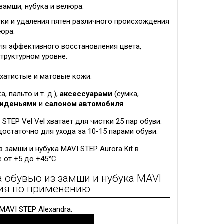
замши, нубука и велюра.
тки и удаления пятен различного происхождения
люра.
ля эффективного восстановления цвета,
структурном уровне.
рхатистые и матовые кожи.
а, пальто и т. д.),
аксессуарами
(сумка,
иденьями
и
салоном автомобиля
.
STEP Vel Vel хватает для чистки 25 пар обуви.
 достаточно для ухода за 10-15 парами обуви.
 замши и нубука MAVI STEP Aurora Kit в
 от +5 до +45°C.
а обувью из замши и нубука MAVI
кция по применению
MAVI STEP Alexandra.