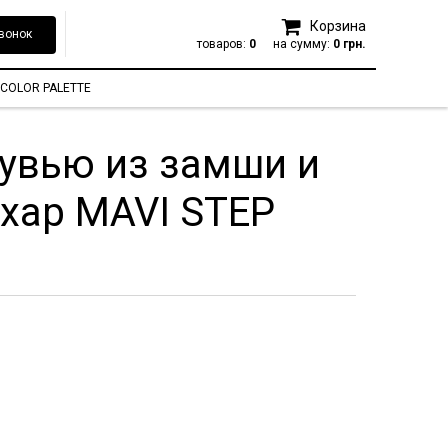
Корзина
вонок
товаров:
0
на сумму:
0 грн.
COLOR PALETTE
бувью из замши и
хар MAVI STEP