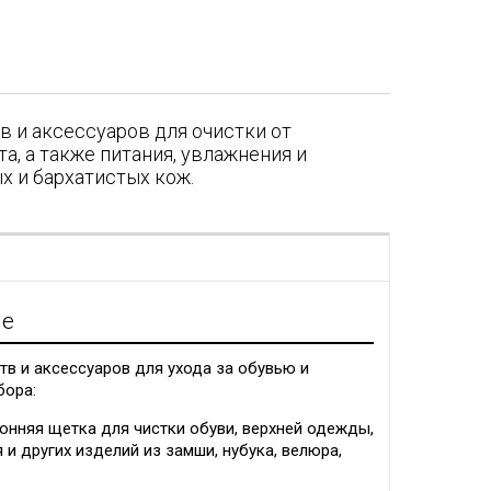
в и аксессуаров для очистки от
а, а также питания, увлажнения и
х и бархатистых кож.
я
ие
в и аксессуаров для ухода за обувью и
бора:
онняя щетка для чистки обуви, верхней одежды,
и других изделий из замши, нубука, велюра,