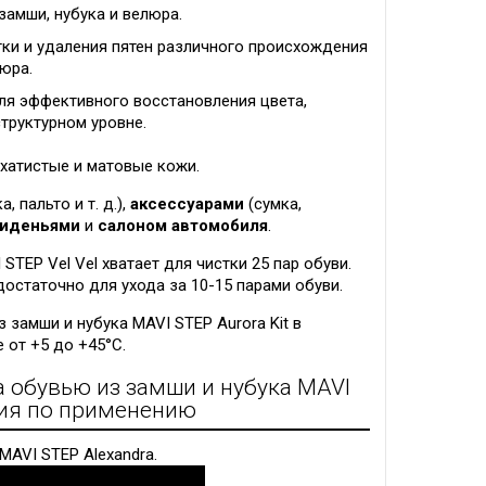
замши, нубука и велюра.
тки и удаления пятен различного происхождения
люра.
ля эффективного восстановления цвета,
структурном уровне.
рхатистые и матовые кожи.
а, пальто и т. д.),
аксессуарами
(сумка,
иденьями
и
салоном автомобиля
.
STEP Vel Vel хватает для чистки 25 пар обуви.
 достаточно для ухода за 10-15 парами обуви.
 замши и нубука MAVI STEP Aurora Kit в
 от +5 до +45°C.
а обувью из замши и нубука MAVI
кция по применению
MAVI STEP Alexandra.