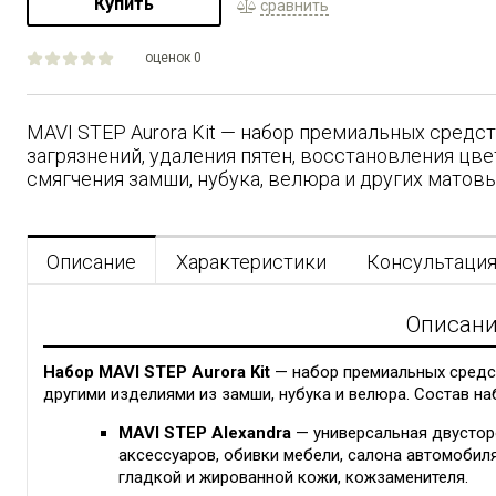
Купить
сравнить
оценок 0
MAVI STEP Aurora Kit — набор премиальных средст
загрязнений, удаления пятен, восстановления цвет
смягчения замши, нубука, велюра и других матовы
Описание
Характеристики
Консультаци
Описан
Набор MAVI STEP Aurora Kit
— набор премиальных средст
другими изделиями из замши, нубука и велюра. Состав на
MAVI STEP Alexandra
— универсальная двустор
аксессуаров, обивки мебели, салона автомобиля 
гладкой и жированной кожи, кожзаменителя.