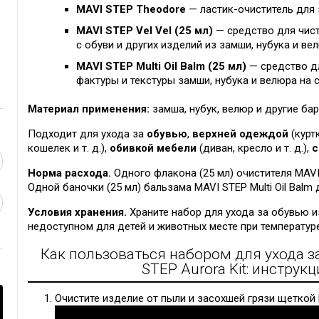
MAVI STEP Theodore
— ластик-очиститель для 
MAVI STEP Vel Vel (25 мл)
— средство для чис
с обуви и других изделий из замши, нубука и ве
MAVI STEP Multi Oil Balm (25 мл)
— средство д
фактуры и текстуры замши, нубука и велюра на 
Материал применения:
замша, нубук, велюр и другие ба
Подходит для ухода за
обувью
,
верхней одеждой
(куртк
кошелек и т. д.),
обивкой мебели
(диван, кресло и т. д.),
с
Норма расхода.
Одного флакона (25 мл) очистителя MAVI 
Одной баночки (25 мл) бальзама MAVI STEP Multi Oil Balm
Условия хранения.
Храните набор для ухода за обувью из
недоступном для детей и животных месте при температуре
Как пользоваться набором для ухода з
STEP Aurora Kit: инстру
Очистите изделие от пыли и засохшей грязи щеткой 