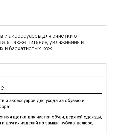
в и аксессуаров для очистки от
а, а также питания, увлажнения и
х и бархатистых кож.
я
ие
в и аксессуаров для ухода за обувью и
бора:
онняя щетка для чистки обуви, верхней одежды,
и других изделий из замши, нубука, велюра,