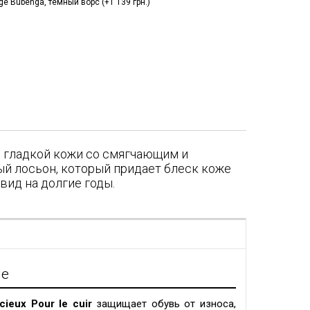
e Bubenga, темный ворс (+1 139 грн.)
я гладкой кожи со смягчающим и
й лосьон, который придает блеск коже
вид на долгие годы.
я
ие
cieux Pour le cuir
защищает обувь от износа,