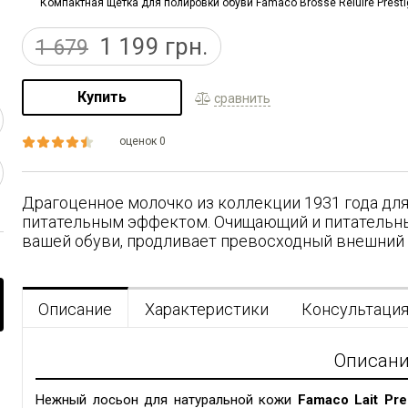
Компактная щётка для полировки обуви Famaco Brosse Reluire Prestig
1 199
грн.
1 679
Купить
сравнить
оценок 0
Драгоценное молочко из коллекции 1931 года дл
питательным эффектом. Очищающий и питательны
вашей обуви, продливает превосходный внешний 
Описание
Характеристики
Консультаци
Описан
Нежный лосьон для натуральной кожи
Famaco Lait Pre