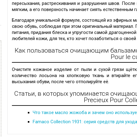
пересыхания, растрескивания и разрушения швов. После
мягким, а его поверхность начинает сиять естественным г
Благодаря уникальной формуле, состоящей из эфирных ма
свою обувь, соблюдая при этом оригинальный материал.
питания, придания блеска и упругости самой драгоценной
любителей кожи, для тех, кто хочет позаботиться о свое
Как пользоваться очищающим бальзам
Pour
le c
Очистите
кожаное изделие
от пыли и сухой грязи щёт
количество лосьона на хлопковую ткань и втирайте е
высыхания обуви, после чего отполируйте её.
Статьи, в которых упоминается очищающ
Precieux Pour Coll
Что такое масло жожоба и зачем оно используе
Famaco Collection 1931: серия средств для ухо