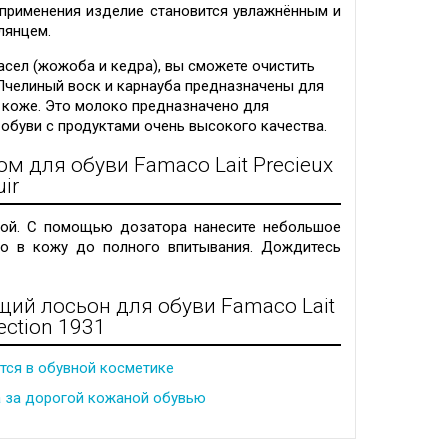
 применения изделие становится увлажнённым и
лянцем.
сел (жожоба и кедра), вы сможете очистить
Пчелиный воск и карнауба предназначены для
 коже.
Это молоко предназначено для
й обуви с продуктами очень высокого качества.
ом для обуви Famaco
Lait Precieux
uir
кой
. С помощью дозатора нанесите небольшое
го в кожу
до
полного
впитывания
.
Дождитесь
ий лосьон для обуви Famaco Lait
ection 1931
тся в обувной косметике
да за дорогой кожаной обувью