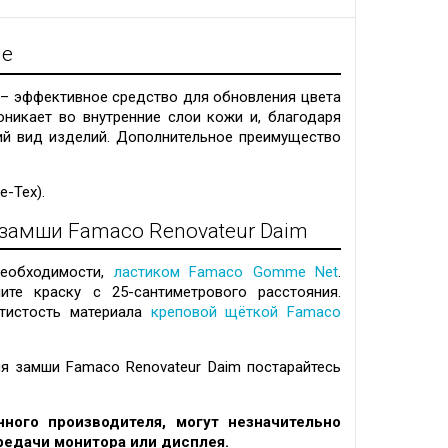
ие
 – эффективное средство для обновления цвета
оникает во внутренние слои кожи и, благодаря
ий вид изделий. Дополнительное преимущество
.
e-Tex).
 замши Famaco Renovateur Daim
необходимости,
ластиком Famaco Gomme Net
.
те краску с 25-сантиметрового расстояния.
атистость материала
креповой щёткой Famaco
я замши Famaco Renovateur Daim постарайтесь
ного производителя, могут незначительно
редачи монитора или дисплея.