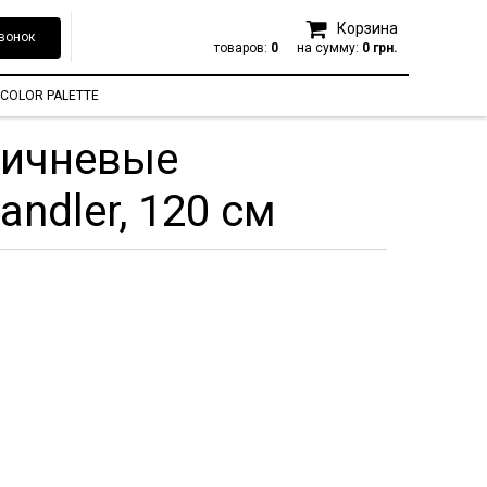
Корзина
вонок
товаров:
0
на сумму:
0 грн.
COLOR PALETTE
ричневые
ndler, 120 см