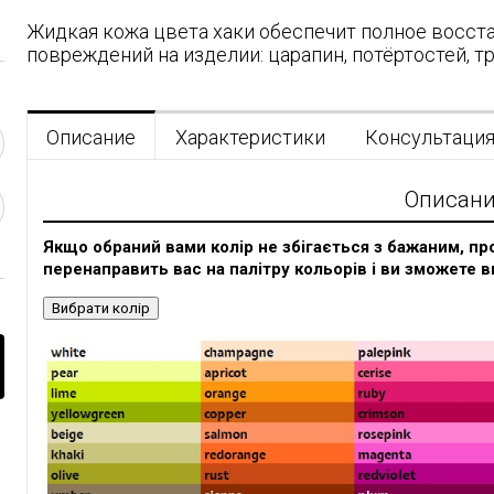
Жидкая кожа цвета хаки обеспечит полное восст
повреждений на изделии: царапин, потёртостей, т
Описание
Характеристики
Консультаци
Описан
Якщо обраний вами колір не збігається з бажаним, про
перенаправить вас на палітру кольорів і ви зможете в
Вибрати колір