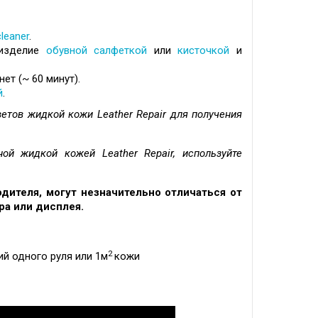
cleaner
.
изделие
обувной салфеткой
или
кисточкой
и
нет (~
60 минут).
й
.
ветов жидкой кожи
Leather Repair
для получения
нной жидкой кожей
Leather Repair
, используйте
дителя, могут незначительно отличаться от
ра или дисплея.
2
й одного руля или 1
м
кожи