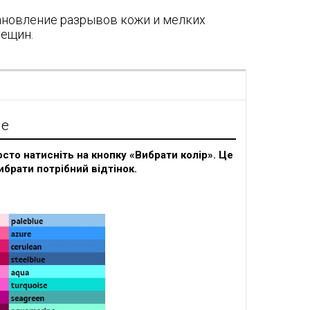
ановление разрывов кожи и мелких
рещин.
я
ие
сто натисніть на кнопку «Вибрати колір». Це
ибрати потрібний відтінок.