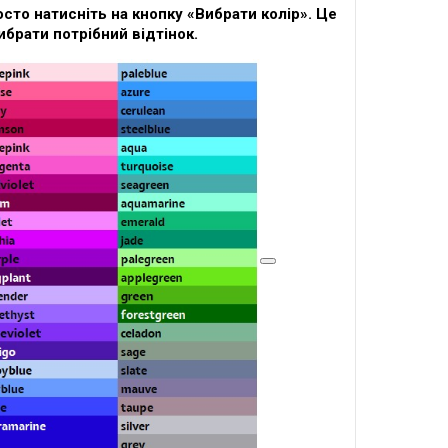
сто натисніть на кнопку «Вибрати колір». Це
ибрати потрібний відтінок.