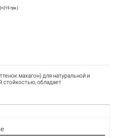
+215 грн.)
тенок махагон) для натуральной и
й стойкостью, обладает
я
ие