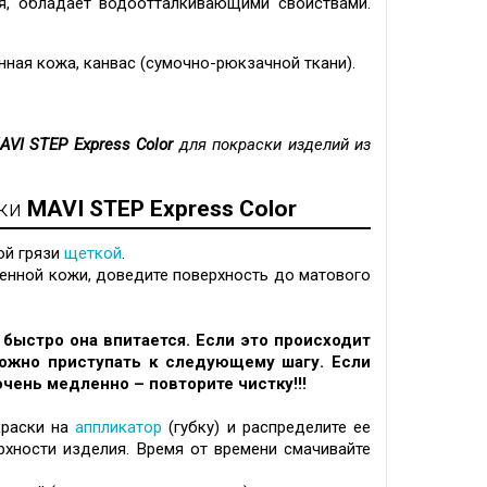
ся, обладает водоотталкивающими свойствами.
нная кожа, канвас (
сумочно-рюкзачной ткани
).
AVI STEP Express Color
для покраски изделий из
жи
MAVI STEP Express Color
ой грязи
щеткой
.
венной кожи, доведите поверхность до матового
к быстро она впитается. Если это происходит
можно приступать к следующему шагу. Если
чень медленно – повторите чистку!!!
краски на
аппликатор
(губку) и распределите ее
хности изделия. Время от времени смачивайте