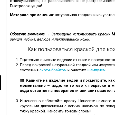
отшелушивается, не расслаивается и не растрескивает
Быстросохнущая!
Материал применения:
натуральная гладкая и искусстве
Обратите внимание →
Запрещено использовать краску
M
замши, нубука, велюра и лакированной кожи.
Как пользоваться краской для ко
Тщательно очистите изделие от пыли и поверхностн
Перед покраской натуральной гладкой или искусст
состояния
скотч-брайтом
и очистите
шампунем
.
!!!! Капните на изделие водой и посмотрите, ка
моментально – изделие готово к покраске и 
вода остается на поверхности или впитывается о
Интенсивно взболтайте краску. Нанесите немного 
круговыми движениями с легким нажимом по повер
губку краской. Наносить тонким слоем!