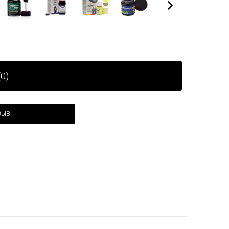
0)
зыв