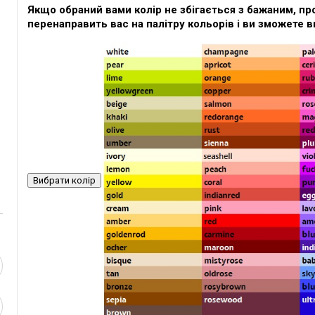
Якщо обраний вами колір не збігається з бажаним, про
перенаправить вас на палітру кольорів і ви зможете в
Вибрати колір