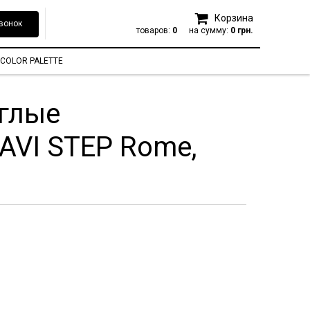
Корзина
вонок
товаров:
0
на сумму:
0 грн.
COLOR PALETTE
углые
AVI STEP Rome,