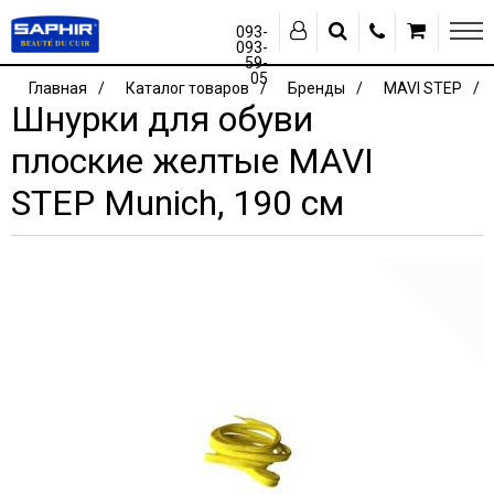
093-
093-
59-
05
Главная
Каталог товаров
Бренды
MAVI STEP
Шнурки для обуви
плоские желтые MAVI
STEP Munich, 190 см