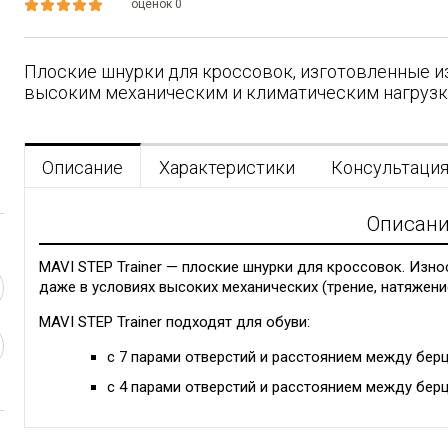
оценок 0
Плоские шнурки для кроссовок, изготовленные из
высоким механическим и климатическим нагрузк
Описание
Характеристики
Консультаци
Описан
MAVI STEP Trainer — плоские шнурки для кроссовок. Изно
даже в условиях высоких механических (трение, натяжение
MAVI STEP Trainer
подходят для обуви:
с 7 парами отверстий и расстоянием между берц
с 4 парами отверстий и расстоянием между берц