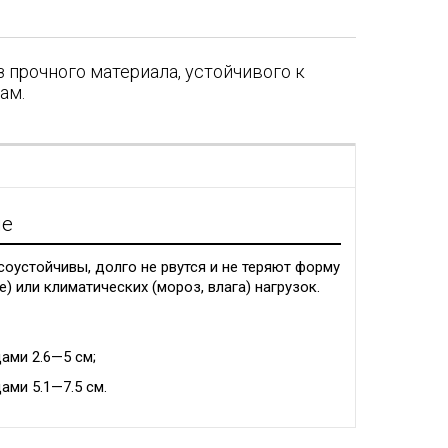
 прочного материала, устойчивого к
ам.
я
ие
соустойчивы, долго не рвутся и не теряют форму
) или климатических (мороз, влага) нагрузок.
ами 2.6—5 см;
ами 5.1—7.5 см.